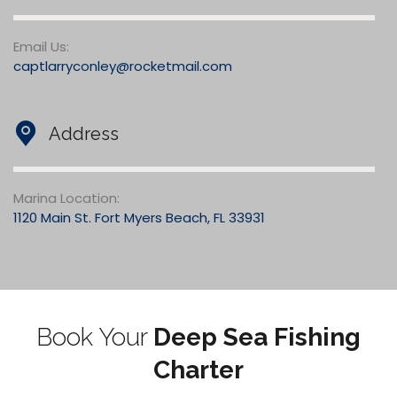
Email Us:
captlarryconley@rocketmail.com
Address
Marina Location:
1120 Main St. Fort Myers Beach, FL 33931
Book Your
Deep Sea Fishing
Charter