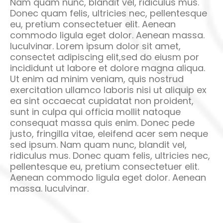
massa quis enim. Donec pede justo, fringilla
vitae, eleifend acer sem neque sed ipsum.
Nam quam nunc, blandit vel, ridiculus mus.
Donec quam felis, ultricies nec, pellentesque
eu, pretium consectetuer elit. Aenean
commodo ligula eget dolor. Aenean massa.
luculvinar. Lorem ipsum dolor sit amet,
consectet adipiscing elit,sed do eiusm por
incididunt ut labore et dolore magna aliqua.
Ut enim ad minim veniam, quis nostrud
exercitation ullamco laboris nisi ut aliquip ex
ea sint occaecat cupidatat non proident,
sunt in culpa qui officia mollit natoque
consequat massa quis enim. Donec pede
justo, fringilla vitae, eleifend acer sem neque
sed ipsum. Nam quam nunc, blandit vel,
ridiculus mus. Donec quam felis, ultricies nec,
pellentesque eu, pretium consectetuer elit.
Aenean commodo ligula eget dolor. Aenean
massa. luculvinar.