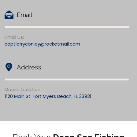
(239) 980-3880
Email
Email Us:
captlarryconley@rocketmail.com
Address
Marina Location:
1120 Main St. Fort Myers Beach, FL 33931